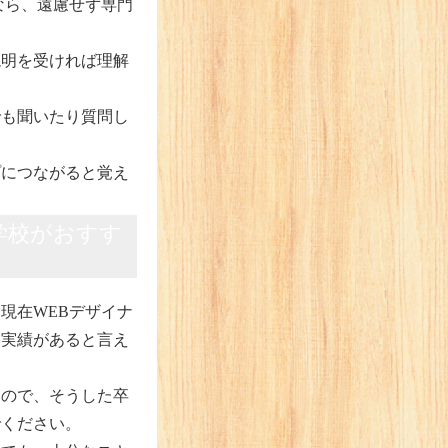
なら、遠慮せず専門
説明を受ければ理解
でも聞いたり質問し
プにつながると覚え
学校がおすす
現在WEBデザイナ
、実績があると言え
るので、そうした卒
でください。