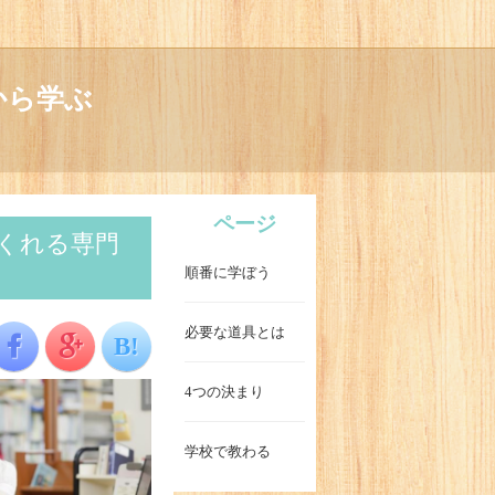
から学ぶ
ページ
くれる専門
順番に学ぼう
必要な道具とは
B!
4つの決まり
学校で教わる